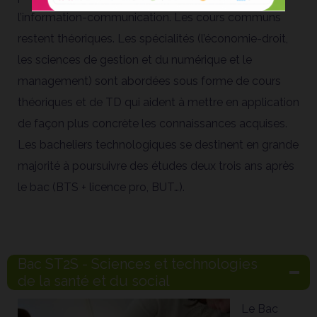
l’information-communication. Les cours communs
à
restent théoriques. Les spécialités (l’économie-droit,
les sciences de gestion et du numérique et le
management) sont abordées sous forme de cours
théoriques et de TD qui aident à mettre en application
de façon plus concrète les connaissances acquises.
Les bacheliers technologiques se destinent en grande
majorité à poursuivre des études deux trois ans après
le bac (BTS + licence pro, BUT…).
Bac ST2S - Sciences et technologies
de la santé et du social
Le Bac